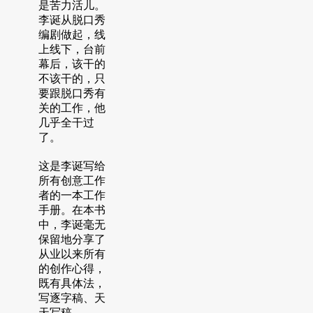
凤
凤
是苦力活儿。
凰
凰
李诞从脱口秀
文
文
编剧做起，线
艺
艺
上线下，台前
幕后，该干的
出
出
不该干的，只
版
版
要跟脱口秀有
社
社
关的工作，他
几乎全干过
了。
这是李诞写给
所有创意工作
者的一本工作
手册。在本书
中，李诞毫无
保留地分享了
从业以来所有
的创作心得，
既有具体法，
写逐字稿、天