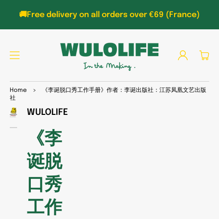
TO
CON
🚚Free delivery on all orders over €69 (France)
TEN
T
Log
Cart
in
SKIP
Home
>
《李诞脱口秀工作手册》作者：李诞出版社：江苏凤凰文艺出版
TO
社
PRO
DUC
WULOLIFE
Open
T
media
INFO
1
《李
RMA
in
gallery
TIO
view
N
诞脱
口秀
工作