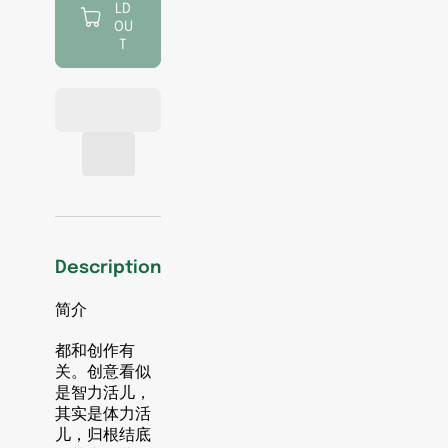
LD
《李
《李
OU
诞
诞
T
脱
脱
口
口
秀
秀
工
工
作
作
手
手
册》
册》
作
作
者：
者：
Description
李
李
诞
诞
简介
出
出
版
版
都和创作有
关。创意看似
社：
社：
是智力活儿，
江
江
其实是体力活
苏
苏
儿，归根结底