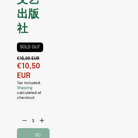
文艺
出版
社
SOLD OUT
€15,00 EUR
€10,50
EUR
Tax included.
Shipping
calculated at
checkout.
Decrease
Increase
quantity
quantity
for
for
SO