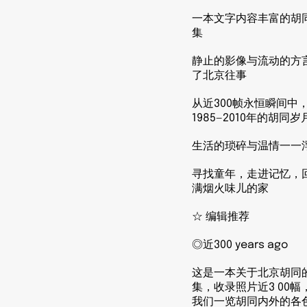
社:
社:
北
北
一本文字内容丰富的胡
集
京
京
联
联
静止的影像与流动的方
合
合
了北京往事
出
出
版
版
从近300帧永恒瞬间中
公
公
1985—2010年的胡同岁
司
司
生活的琐碎与温情一一
寻找童年，走进记忆，
满烟火味儿的家
☆ 编辑推荐
◎近300 years ago
这是一本关于北京胡同
集，收录照片近3 00幅
我们一览胡同内外的各