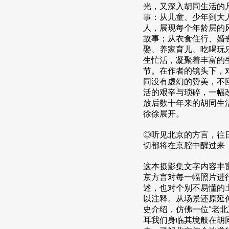
光，又深入胡同生活的
事：从儿童、少年到大
人，展现每个年龄层的
故事；从衣食住行、婚
娶、养家育儿、吃喝玩
生忙活，凝聚着丰富的
节。在作者的镜头下，
同没有虚幻的赞美，不
活的艰辛与琐碎，一幅
放后数十年来的胡同生
徐徐展开。
◎听见北京的方言，往
切都将在京腔中醒过来
这本摄影集文字内容丰富
京方言对每一幅照片进
述，也对个别不易懂的
以注释。从场景还原延
史介绍，仿佛一位“老北
耳我们身临其境般在胡