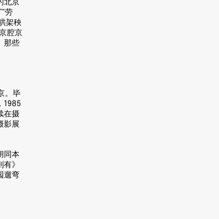
的北京
“劳
起哄架秧
的京腔京
、那些
京。毕
1985
续在摄
摄影展
胡同本
则有》
园遛弯