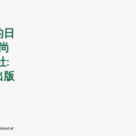
的日
 尚
社:
出版
lated at