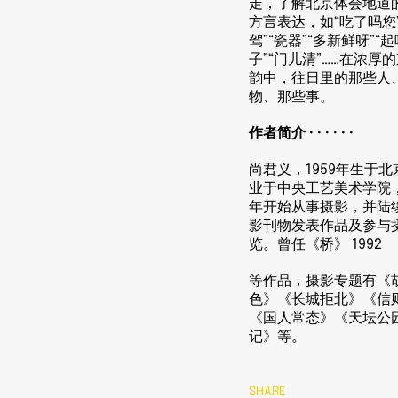
走，了解北京体会地道
方言表达，如“吃了吗您”
驾”“瓷器”“多新鲜呀”“
子”“门儿清”……在浓厚
韵中，往日里的那些人
物、那些事。
作者简介 · · · · · ·
尚君义，1959年生于北
业于中央工艺美术学院，
年开始从事摄影，并陆
影刊物发表作品及参与
览。曾任《桥》 1992
等
作品，摄影专题有《
色》《长城拒北》《信
《国人常态》《天坛公
记》等。
SHARE