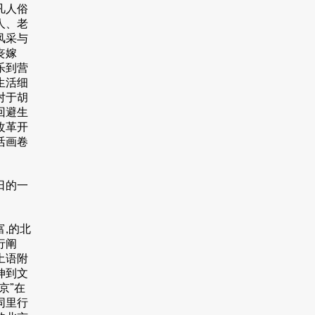
凡人俗
人、老
风采与
丧嫁
乐到营
生活细
对于胡
回避生
改革开
活画卷
日的一
,的北
行阐
土语附
伸到文
京”在
同里行