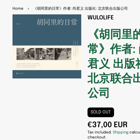
SKIP
TO
Home
>
《胡同里的日常》作者: 尚君义 出版社: 北京联合出版公司
PRO
WULOLIFE
DUC
T
INFO
《胡同里
RMA
TION
常》作者:
Open
media
1
君义 出版
in
gallery
view
北京联合
公司
SOLD OUT
€37,00 EUR
Tax included.
Shipping
calcu
checkout.