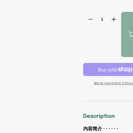
Decrease
Increas
quantity
quantity
for
for
《胡
《胡
同
同
里
里
的
的
日
日
常》
常》
作
作
More payment optio
者:
者:
尚
尚
君
君
义
义
Description
出
出
版
版
内容简介 · · · · · ·