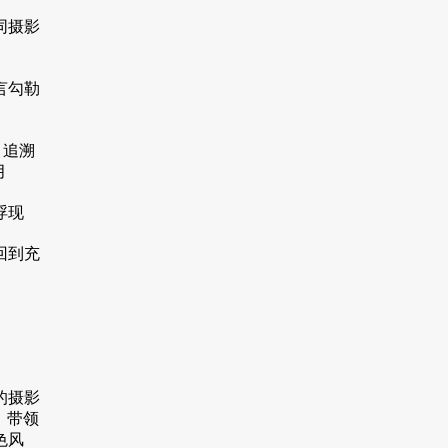
同摄影
言勾勒
，追溯
月
浮现
回到充
的摄影
，带领
色风