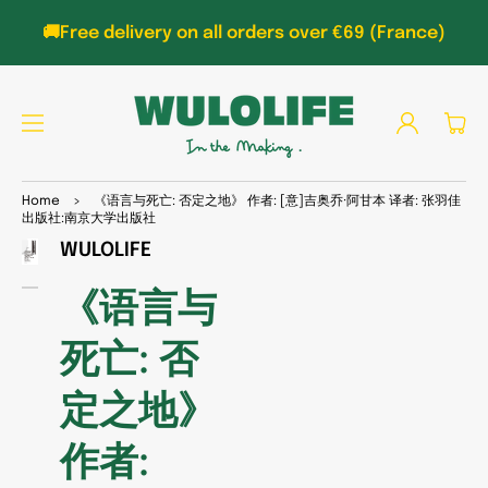
TO
CON
🚚Free delivery on all orders over €69 (France)
TEN
T
Log
Cart
in
SKIP
Home
>
《语言与死亡: 否定之地》 作者: [意]吉奥乔·阿甘本 译者: 张羽佳
TO
出版社:南京大学出版社
PRO
DUC
WULOLIFE
Open
T
media
INFO
1
《语言与
RMA
in
gallery
TIO
view
N
死亡: 否
定之地》
作者: