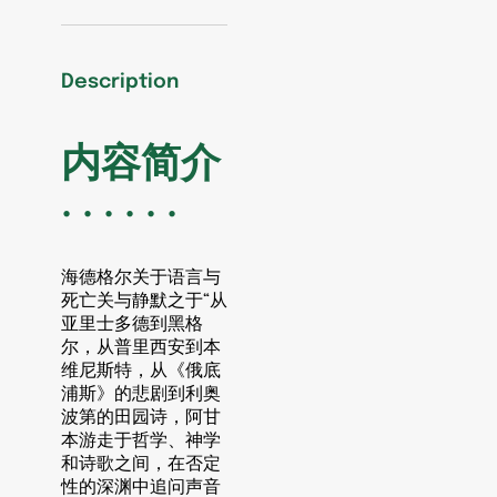
·
·
阿
阿
甘
甘
Description
本
本
译
译
者:
者:
内容简介
张
张
羽
羽
· · · · · ·
佳
佳
出
出
海德格尔关于语言与
版
版
死亡关与静默之于“从
社:
社:
亚里士多德到黑格
南
南
尔，从普里西安到本
京
京
维尼斯特，从《俄底
大
大
浦斯》的悲剧到利奥
学
学
波第的田园诗，阿甘
出
出
本游走于哲学、神学
和诗歌之间，在否定
版
版
性的深渊中追问声音
社
社