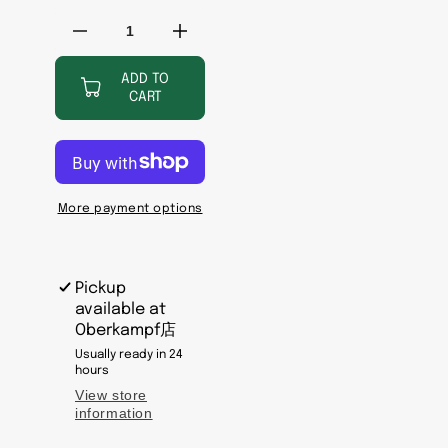
Decrease
Increase
quantity
quantity
for
for
ADD TO
CART
《语
《语
言
言
与
与
死
死
亡:
亡:
More payment options
否
否
定
定
之
之
Pickup
地》
地》
available at
作
作
Oberkampf店
者:
者:
Usually ready in 24
[意]
[意]
hours
吉
吉
View store
information
奥
奥
乔
乔