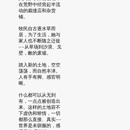
在荒野中经营起半流
动的裁缝店和杂货
铺。
牧民自古逐水草而
居，为了生活，她与
家人也不断随之迁徙
——从草场到沙漠、戈
壁，敝的废墟。
踏入新的土地，空空
荡荡，而自然丰泽。
人有手有脚、感官明
晰。
什么都可以从无到
有，一点点被创造出
来。这样的土地容不
下虚伪和矫情，一切
都那么直接、真实——
世界是未驯服的，感