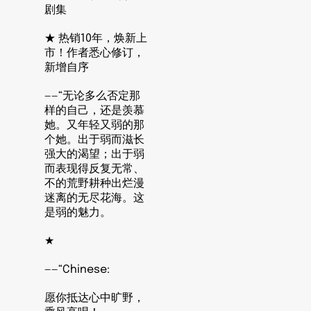
剧集
★ 热销10年，焕新上
市！作者悉心修订，
新增自序
——“无论多么否定那
样的自己，还是羡慕
她。又年轻又弱的那
个她。出于弱而滋长
强大的渴望；出于弱
而表现得反复无常、
不的荒野耕种出烂漫
迷离的无尽花海。这
是弱的魅力。
★
——“Chinese:
愿你抵达心中旷野，