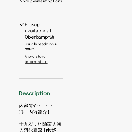
More payment options
勒
勒
泰
泰
的
的
Pickup
角
角
available at
落》
落》
Oberkampf店
作
作
Usually ready in 24
者:
者:
hours
李
李
View store
娟
娟
information
出
出
版
版
社:
社:
新
新
Description
星
星
出
出
内容简介 · · · · · ·
版
版
◎【内容简介】
社
社
十九岁，她随家人初
入阿尔泰深山牧场，