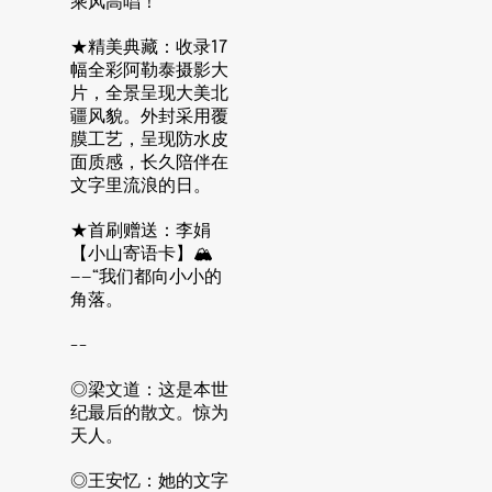
乘风高唱！
★精美典藏：收录17
幅全彩阿勒泰摄影大
片，全景呈现大美北
疆风貌。外封采用覆
膜工艺，呈现防水皮
面质感，长久陪伴在
文字里流浪的日。
★首刷赠送：李娟
【小山寄语卡】🏔️
——“我们都向小小的
角落。
--
◎梁文道：这是本世
纪最后的散文。惊为
天人。
◎王安忆：她的文字