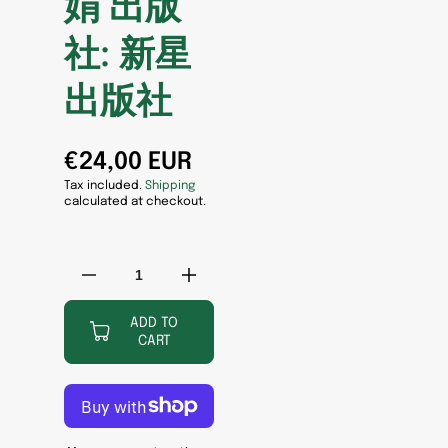
娟 出版
社: 新星
出版社
€24,00 EUR
Tax included.
Shipping
calculated at checkout.
Decrease
Increase
quantity
quantity
for
for
ADD TO
CART
🔥
🔥
补
补
货
货
啦
啦
《阿
《阿