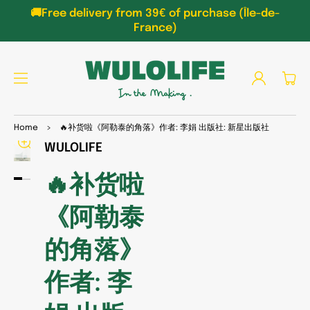
TO
-
CON
🚚Free delivery on all orders over €69 (France)
TEN
T
Log
Cart
in
SKIP
TO
Home
>
🔥补货啦《阿勒泰的角落》作者: 李娟 出版社: 新星出版社
PRO
DUC
WULOLIFE
Open
Open
T
media
media
INFO
1
2
🔥补货啦
RMA
in
in
TIO
gallery
gallery
N
view
view
《阿勒泰
的角落》
作者: 李